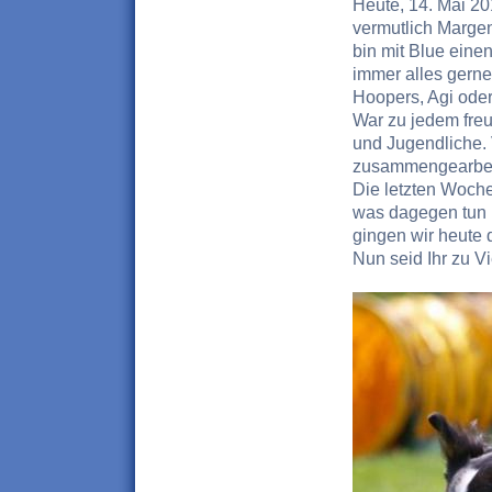
Heute, 14. Mai 20
vermutlich Margen
bin mit Blue eine
immer alles gerne
Hoopers, Agi oder
War zu jedem freu
und Jugendliche.
zusammengearbeite
Die letzten Woche
was dagegen tun 
gingen wir heute
Nun seid Ihr zu Vi