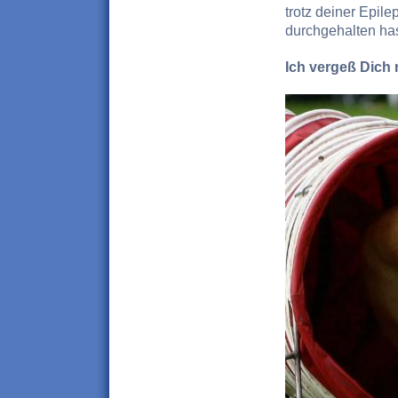
trotz deiner Epile
durchgehalten has
Ich vergeß Dich 