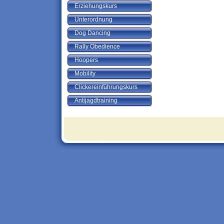
Erziehungskurs
Unterordnung
Dog Dancing
Rally Obedience
Hoopers
Mobility
Clickereinführungskurs
Antijagdtraining